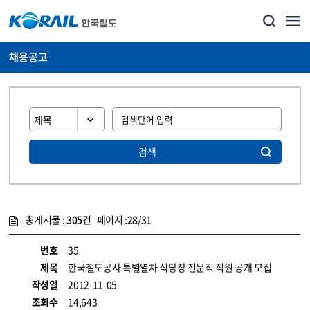
채용공고
검색
총게시물 :
305
건 페이지 :
28
/31
게시물 목록
코레일소개_경영공시_채용공고 목록 - 정보 제공
번호
35
제목
한국철도공사 특별열차 식당장 전문직 직원 공개 모집
작성일
2012-11-05
조회수
14,643