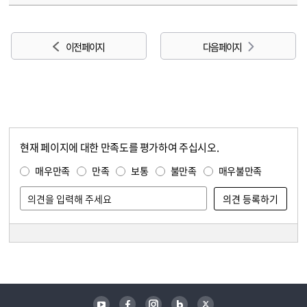
이전 페이지
다음 페이지
현재 페이지에 대한 만족도를 평가하여 주십시오.
콘텐츠 만족도 조사
만족도 조사
매우만족
만족
보통
불만족
매우불만족
담당자 정보
담당자 정보
유튜브
페이스북
인스타그램
블로그
트위터