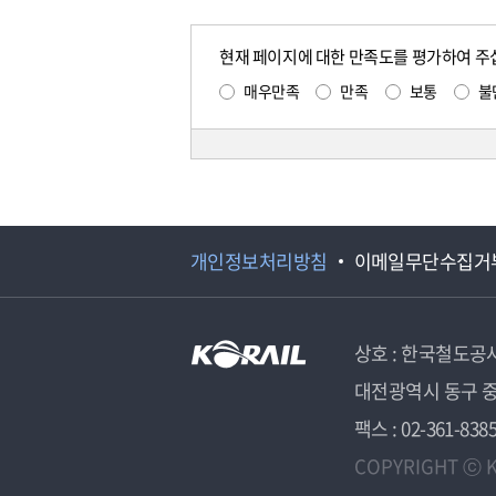
현재 페이지에 대한 만족도를 평가하여 주
매우만족
만족
보통
불
개인정보처리방침
이메일무단수집거
상호 : 한국철도공
대전광역시 동구 중
팩스 : 02-361-838
COPYRIGHT ⓒ K