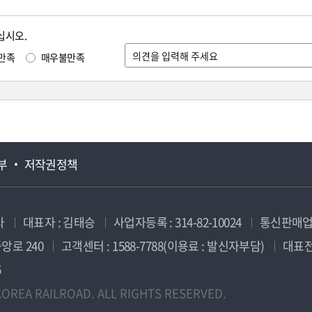
십시오.
만족
매우불만족
부
저작권정책
사
대표자 : 김태승
사업자등록 : 314-82-10024
통신판매업신
앙로 240
고객센터 : 1588-7788(이용료 : 발신자부담)
대표전화
5
OREA RAILROAD. ALL RIGHTS RESERVED.