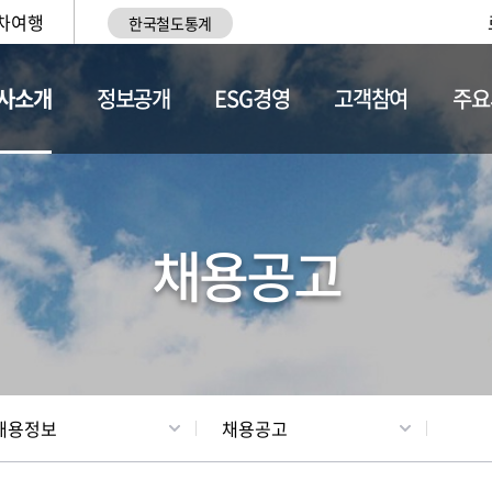
차여행
한국철도통계
사소개
정보공개
ESG경영
고객참여
주요
황
조직현황
채용정보
채용공고
채용정보
채용공고