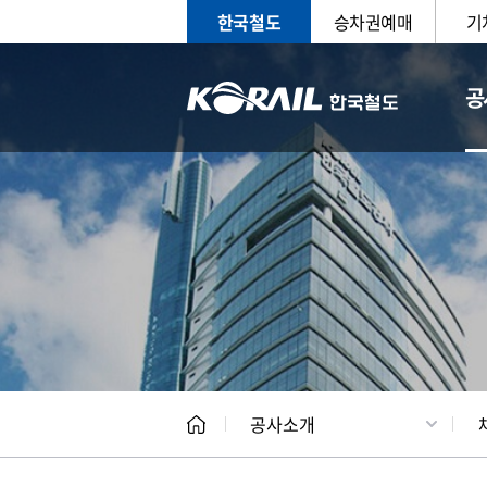
한국철도
승차권예매
기
공
CEO
일반현
공사소개