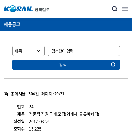
채용공고
검색
총게시물 :
304
건 페이지 :
29
/31
게시물 목록
코레일소개_경영공시_채용공고 목록 - 정보 제공
번호
24
제목
전문직 직원 공개 모집(회계사, 물류마케팅)
작성일
2012-03-26
조회수
13,225