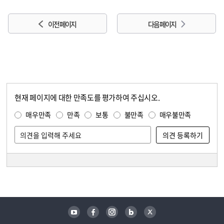
이전 페이지
다음 페이지
현재 페이지에 대한 만족도를 평가하여 주십시오.
콘텐츠 만족도 조사
만족도 조사
매우만족
만족
보통
불만족
매우불만족
담당자 정보
담당자 정보
유튜브
페이스북
인스타그램
블로그
트위터