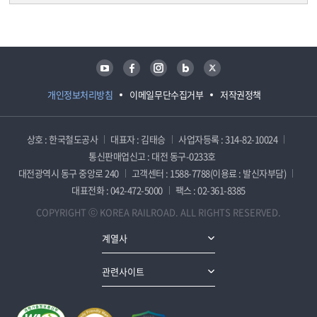
담당자 정보
담당자 정보
유튜브
페이스북
인스타그램
블로그
트위터
개인정보처리방침
이메일무단수집거부
저작권정책
상호 : 한국철도공사
대표자 : 김태승
사업자등록 : 314-82-10024
통신판매업신고 : 대전 동구-0233호
대전광역시 동구 중앙로 240
고객센터 : 1588-7788(이용료 : 발신자부담)
대표전화 : 042-472-5000
팩스 : 02-361-8385
COPYRIGHT ⓒ KOREA RAILROAD. ALL RIGHTS RESERVED.
계열사
관련사이트