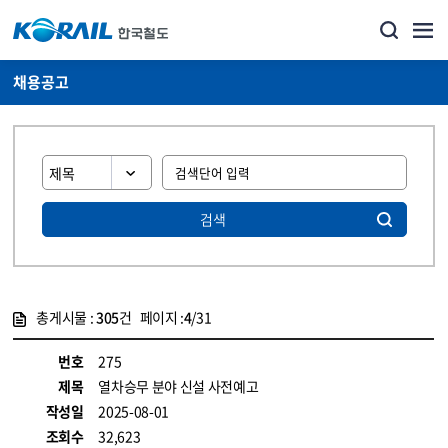
채용공고
검색
총게시물 :
305
건 페이지 :
4
/31
게시물 목록
코레일소개_경영공시_채용공고 목록 - 정보 제공
번호
275
제목
열차승무 분야 신설 사전예고
작성일
2025-08-01
조회수
32,623