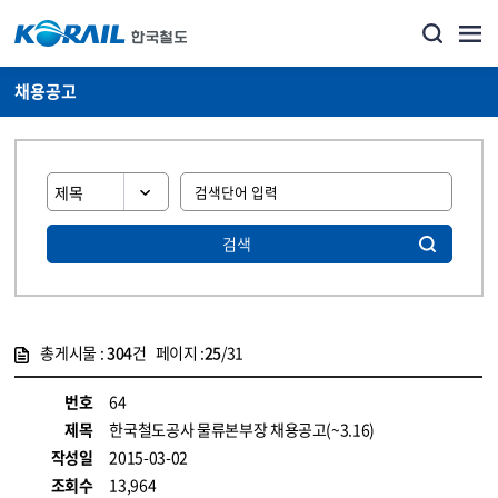
채용공고
검색
총게시물 :
304
건 페이지 :
25
/31
게시물 목록
코레일소개_경영공시_채용공고 목록 - 정보 제공
번호
64
제목
한국철도공사 물류본부장 채용공고(~3.16)
작성일
2015-03-02
조회수
13,964