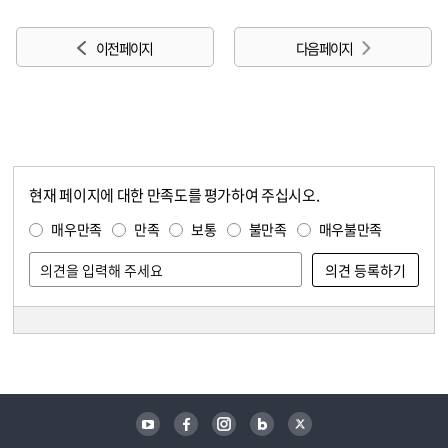
이전 페이지
다음 페이지
현재 페이지에 대한 만족도를 평가하여 주십시오.
콘텐츠 만족도 조사
만족도 조사
매우만족
만족
보통
불만족
매우불만족
담당자 정보
담당자 정보
유튜브
페이스북
인스타그램
블로그
트위터