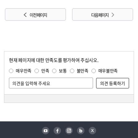
이전 페이지
다음 페이지
현재 페이지에 대한 만족도를 평가하여 주십시오.
콘텐츠 만족도 조사
만족도 조사
매우만족
만족
보통
불만족
매우불만족
담당자 정보
담당자 정보
유튜브
페이스북
인스타그램
블로그
트위터