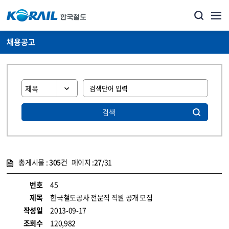
채용공고
검색
총게시물 :
305
건 페이지 :
27
/31
게시물 목록
코레일소개_경영공시_채용공고 목록 - 정보 제공
번호
45
제목
한국철도공사 전문직 직원 공개 모집
작성일
2013-09-17
조회수
120,982