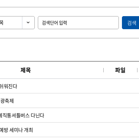
검색
제목
파일
 쉬워진다
관광축제
계직통셔틀버스 다닌다
예방 세미나 개최