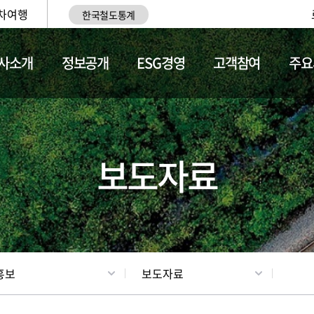
차여행
한국철도통계
사소개
정보공개
ESG경영
고객참여
주요
업
갤러리
기차소개
보도자료
홍보
보도자료