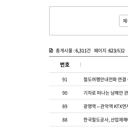
총게시물 :
6,311
건 페이지 :
623
/632
번호
91
철도여행안내전화 연결
90
기차로 떠나는 남해안 
89
광명역⇔관악역 KTX연
88
한국철도공사, 산업재해