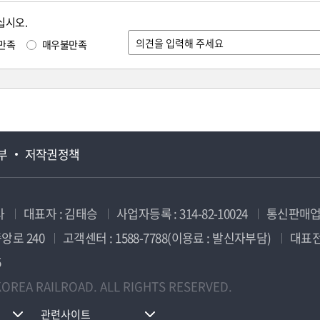
십시오.
만족
매우불만족
부
저작권정책
사
대표자 : 김태승
사업자등록 : 314-82-10024
통신판매업신
앙로 240
고객센터 : 1588-7788(이용료 : 발신자부담)
대표전화
5
OREA RAILROAD. ALL RIGHTS RESERVED.
관련사이트