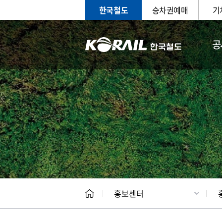
한국철도
승차권예매
기
공
홍보
문화사
홍보센터