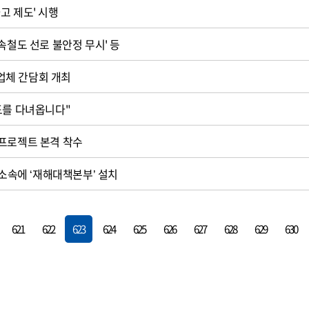
고 제도' 시행
속철도 선로 불안정 무시' 등
체 간담회 개최
도를 다녀옵니다"
프로젝트 본격 착수
 소속에 ‘재해대책본부’ 설치
621
622
623
624
625
626
627
628
629
630