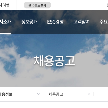
차여행
한국철도통계
사소개
정보공개
ESG경영
고객참여
주요
황
조직현황
채용정보
채용공고
채용정보
채용공고