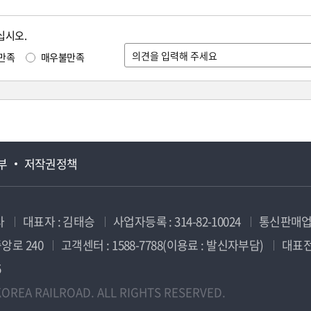
십시오.
만족
매우불만족
부
저작권정책
사
대표자 : 김태승
사업자등록 : 314-82-10024
통신판매업신
앙로 240
고객센터 : 1588-7788(이용료 : 발신자부담)
대표전화
5
OREA RAILROAD. ALL RIGHTS RESERVED.