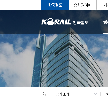
한국철도
승차권예매
기
공
CEO
일반현
공사소개