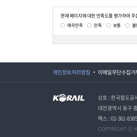
현재 페이지에 대한 만족도를 평가하여 주
매우만족
만족
보통
불
개인정보처리방침
이메일무단수집거
상호 : 한국철도공
대전광역시 동구 중
팩스 : 02-361-838
COPYRIGHT ⓒ K