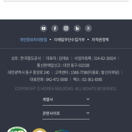
담당자 정보
담당자 정보
유튜브
페이스북
인스타그램
블로그
트위터
개인정보처리방침
이메일무단수집거부
저작권정책
상호 : 한국철도공사
대표자 : 김태승
사업자등록 : 314-82-10024
통신판매업신고 : 대전 동구-0233호
대전광역시 동구 중앙로 240
고객센터 : 1588-7788(이용료 : 발신자부담)
대표전화 : 042-472-5000
팩스 : 02-361-8385
COPYRIGHT ⓒ KOREA RAILROAD. ALL RIGHTS RESERVED.
계열사
관련사이트