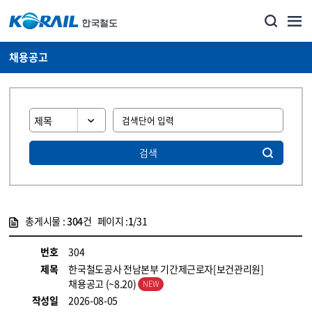
채용공고
검색
총게시물 :
304
건 페이지 :
1
/31
게시물 목록
코레일소개_경영공시_채용공고 목록 - 정보 제공
번호
304
제목
한국철도공사 전남본부 기간제근로자[보건관리원]
채용공고 (~8.20)
작성일
2026-08-05