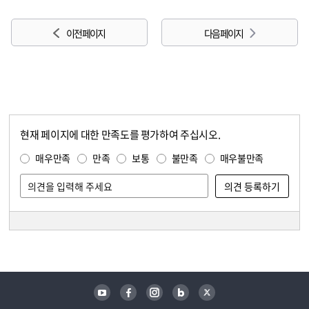
이전 페이지
다음 페이지
현재 페이지에 대한 만족도를 평가하여 주십시오.
콘텐츠 만족도 조사
만족도 조사
매우만족
만족
보통
불만족
매우불만족
담당자 정보
담당자 정보
유튜브
페이스북
인스타그램
블로그
트위터