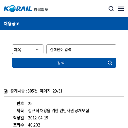
채용공고
검색
총게시물 :
305
건 페이지 :
29
/31
게시물 목록
코레일소개_경영공시_채용공고 목록 - 정보 제공
번호
25
제목
정규직 채용을 위한 인턴사원 공개모집
작성일
2012-04-19
조회수
40,202