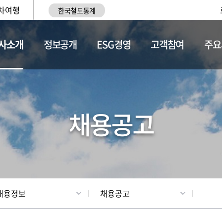
차여행
한국철도통계
사소개
정보공개
ESG경영
고객참여
주요
황
조직현황
채용정보
채용공고
채용정보
채용공고