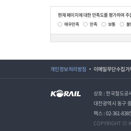
현재 페이지에 대한 만족도를 평가하여 주
매우만족
만족
보통
불
개인정보처리방침
이메일무단수집거
상호 : 한국철도공
대전광역시 동구 중
팩스 : 02-361-838
COPYRIGHT ⓒ K