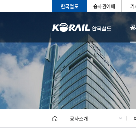
한국철도
승차권예매
기
공
CEO
일반현
공사소개