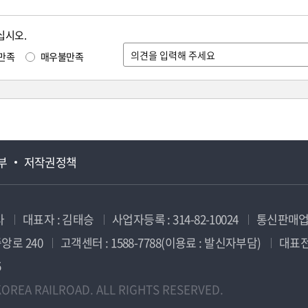
십시오.
만족
매우불만족
부
저작권정책
사
대표자 : 김태승
사업자등록 : 314-82-10024
통신판매업신
앙로 240
고객센터 : 1588-7788(이용료 : 발신자부담)
대표전화
5
OREA RAILROAD. ALL RIGHTS RESERVED.