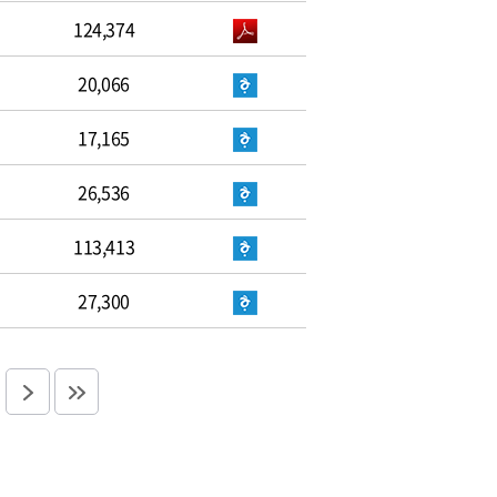
124,374
20,066
17,165
26,536
113,413
27,300