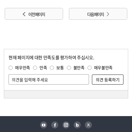
이전 페이지
다음 페이지
현재 페이지에 대한 만족도를 평가하여 주십시오.
콘텐츠 만족도 조사
만족도 조사
매우만족
만족
보통
불만족
매우불만족
담당자 정보
담당자 정보
유튜브
페이스북
인스타그램
블로그
트위터