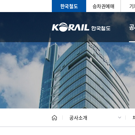
한국철도
승차권예매
기
공
CEO
일반현
공사소개