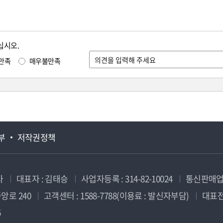
십시오.
만족
매우불만족
부
저작권정책
사
대표자 : 김태승
사업자등록 : 314-82-10024
통신판매업신
앙로 240
고객센터 : 1588-7788(이용료 : 발신자부담)
대표전화
5