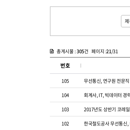
총게시물 :
305
건 페이지 :
21
/31
번호
105
무선통신, 연구원 전문직 채
104
회계사, IT, 빅데이터 경력
103
2017년도 상반기 코레
102
한국철도공사 무선통신,