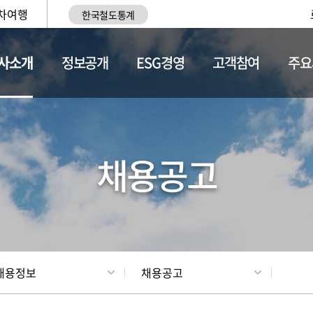
차여행
한국철도통계
사소개
정보공개
ESG경영
고객참여
주요
황
조직현황
채용정보
채용공고
채용정보
채용공고