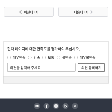
이전 페이지
다음 페이지
현재 페이지에 대한 만족도를 평가하여 주십시오.
콘텐츠 만족도 조사
만족도 조사
매우만족
만족
보통
불만족
매우불만족
담당자 정보
담당자 정보
유튜브
페이스북
인스타그램
블로그
트위터