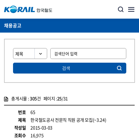
채용공고
검색
총게시물 :
305
건 페이지 :
25
/31
게시물 목록
코레일소개_경영공시_채용공고 목록 - 정보 제공
번호
65
제목
한국철도공사 전문직 직원 공개 모집(~3.24)
작성일
2015-03-03
조회수
16,975