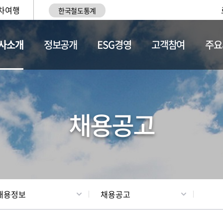
차여행
한국철도통계
사소개
정보공개
ESG경영
고객참여
주요
황
조직현황
채용정보
채용공고
채용정보
채용공고