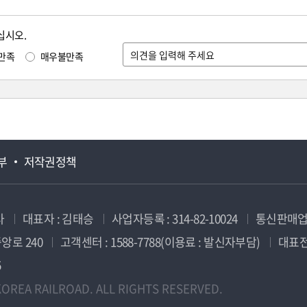
십시오.
만족
매우불만족
부
저작권정책
사
대표자 : 김태승
사업자등록 : 314-82-10024
통신판매업신
앙로 240
고객센터 : 1588-7788(이용료 : 발신자부담)
대표전화
5
OREA RAILROAD. ALL RIGHTS RESERVED.