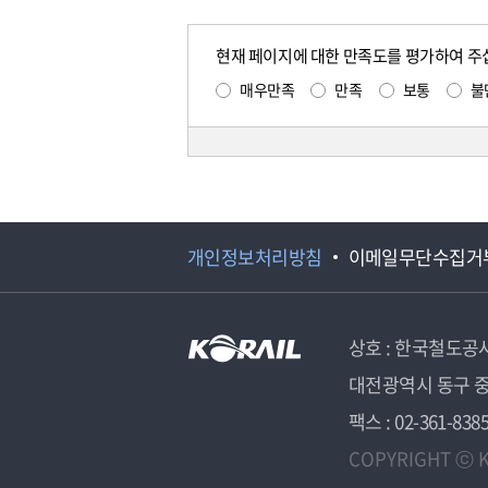
현재 페이지에 대한 만족도를 평가하여 주
매우만족
만족
보통
불
개인정보처리방침
이메일무단수집거
상호 : 한국철도공
대전광역시 동구 중
팩스 : 02-361-838
COPYRIGHT ⓒ K