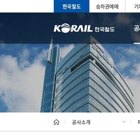
한국철도
승차권예매
기
공
CEO
일반현
공사소개