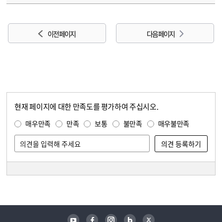
이전 페이지
다음 페이지
현재 페이지에 대한 만족도를 평가하여 주십시오.
콘텐츠 만족도 조사
만족도 조사
매우만족
만족
보통
불만족
매우불만족
담당자 정보
담당자 정보
유튜브
페이스북
인스타그램
블로그
트위터