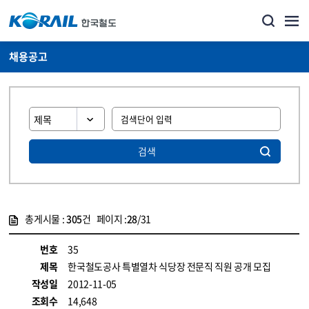
채용공고
검색
총게시물 :
305
건 페이지 :
28
/31
게시물 목록
코레일소개_경영공시_채용공고 목록 - 정보 제공
번호
35
제목
한국철도공사 특별열차 식당장 전문직 직원 공개 모집
작성일
2012-11-05
조회수
14,648