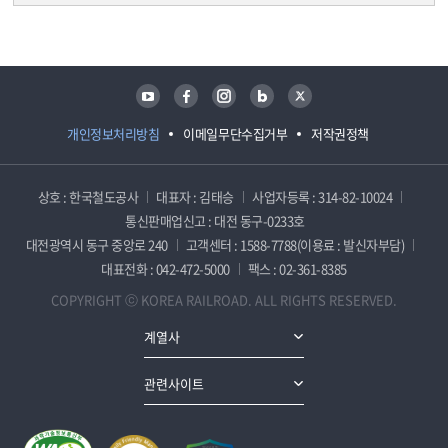
담당자 정보
담당자 정보
유튜브
페이스북
인스타그램
블로그
트위터
개인정보처리방침
이메일무단수집거부
저작권정책
상호 : 한국철도공사
대표자 : 김태승
사업자등록 : 314-82-10024
통신판매업신고 : 대전 동구-0233호
대전광역시 동구 중앙로 240
고객센터 : 1588-7788(이용료 : 발신자부담)
대표전화 : 042-472-5000
팩스 : 02-361-8385
COPYRIGHT ⓒ KOREA RAILROAD. ALL RIGHTS RESERVED.
계열사
관련사이트