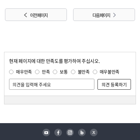
이전 페이지
다음 페이지
현재 페이지에 대한 만족도를 평가하여 주십시오.
콘텐츠 만족도 조사
만족도 조사
매우만족
만족
보통
불만족
매우불만족
담당자 정보
담당자 정보
유튜브
페이스북
인스타그램
블로그
트위터