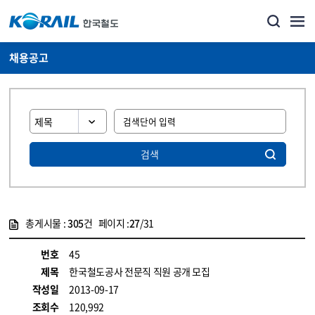
채용공고
검색
총게시물 :
305
건 페이지 :
27
/31
게시물 목록
코레일소개_경영공시_채용공고 목록 - 정보 제공
번호
45
제목
한국철도공사 전문직 직원 공개 모집
작성일
2013-09-17
조회수
120,992