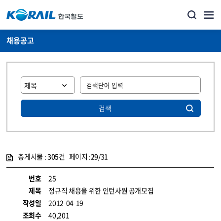
채용공고
검색
총게시물 :
305
건 페이지 :
29
/31
게시물 목록
코레일소개_경영공시_채용공고 목록 - 정보 제공
번호
25
제목
정규직 채용을 위한 인턴사원 공개모집
작성일
2012-04-19
조회수
40,201