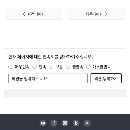
이전 페이지
다음 페이지
현재 페이지에 대한 만족도를 평가하여 주십시오.
콘텐츠 만족도 조사
만족도 조사
매우만족
만족
보통
불만족
매우불만족
담당자 정보
담당자 정보
유튜브
페이스북
인스타그램
블로그
트위터