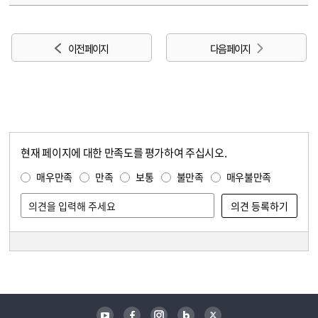
이전 페이지
다음 페이지
현재 페이지에 대한 만족도를 평가하여 주십시오.
콘텐츠 만족도 조사
만족도 조사
매우만족
만족
보통
불만족
매우불만족
담당자 정보
담당자 정보
유튜브
페이스북
인스타그램
블로그
트위터