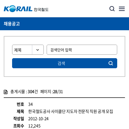
채용공고
검색
총게시물 :
304
건 페이지 :
28
/31
게시물 목록
코레일소개_경영공시_채용공고 목록 - 정보 제공
번호
34
제목
한국철도공사 사이클단 지도자 전문직 직원 공개 모집
작성일
2012-10-24
조회수
12,245