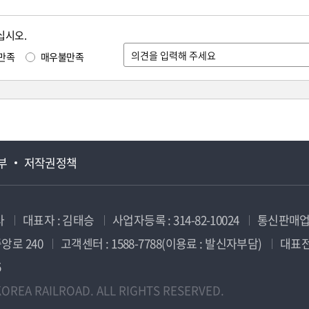
십시오.
만족
매우불만족
부
저작권정책
사
대표자 : 김태승
사업자등록 : 314-82-10024
통신판매업신
앙로 240
고객센터 : 1588-7788(이용료 : 발신자부담)
대표전화
5
OREA RAILROAD. ALL RIGHTS RESERVED.