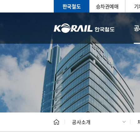
한국철도
승차권예매
기
공
CEO
일반현
공사소개