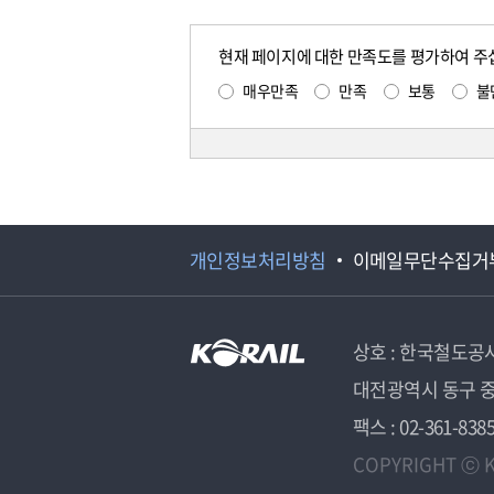
현재 페이지에 대한 만족도를 평가하여 주
매우만족
만족
보통
불
개인정보처리방침
이메일무단수집거
상호 : 한국철도공
대전광역시 동구 중
팩스 : 02-361-838
COPYRIGHT ⓒ K