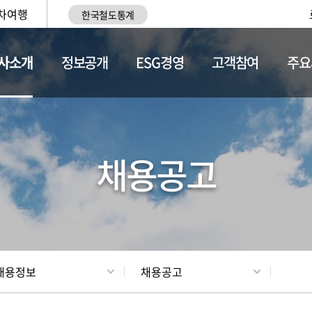
차여행
한국철도통계
사소개
정보공개
ESG경영
고객참여
주요
황
조직현황
채용정보
채용공고
채용정보
채용공고