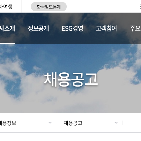
차여행
한국철도통계
사소개
정보공개
ESG경영
고객참여
주요
황
조직현황
채용정보
채용공고
채용정보
채용공고