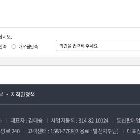
십시오.
만족
매우불만족
부
저작권정책
사
대표자 : 김태승
사업자등록 : 314-82-10024
통신판매업신
앙로 240
고객센터 : 1588-7788(이용료 : 발신자부담)
대표전화