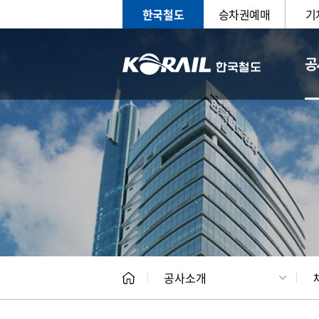
한국철도
승차권예매
기
공
CEO
일반현
공사소개