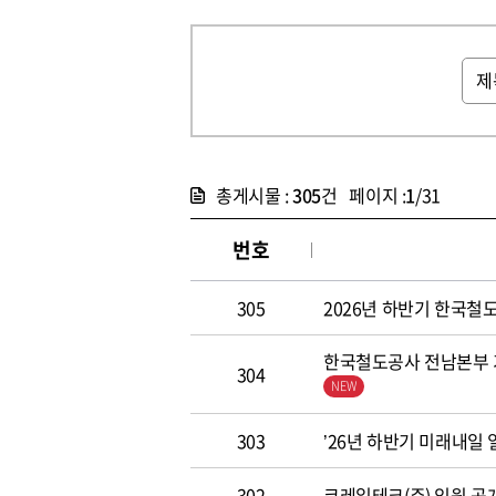
총게시물 :
305
건 페이지 :
1
/31
번호
305
2026년 하반기 한국철도공
한국철도공사 전남본부 기
304
303
’26년 하반기 미래내일
302
코레일테크(주) 임원 공개모집