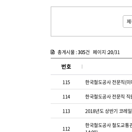
총게시물 :
305
건 페이지 :
20
/31
번호
115
한국철도공사 전문직(미디어홍
114
한국철도공사 전문직 직원 공개
113
2018년도 상반기 코레일 신
한국철도공사 철도교통관제사
112