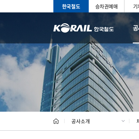
한국철도
승차권예매
기
공
CEO
일반현
공사소개