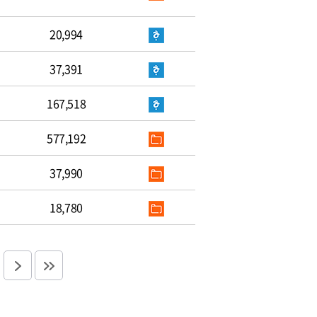
20,994
37,391
167,518
577,192
37,990
18,780