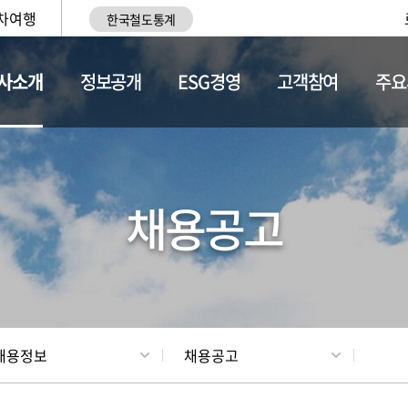
차여행
한국철도통계
사소개
정보공개
ESG경영
고객참여
주요
황
조직현황
채용정보
채용공고
채용정보
채용공고