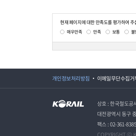
현재 페이지에 대한 만족도를 평가하여 주
매우만족
만족
보통
불
개인정보처리방침
이메일무단수집거
상호 : 한국철도공
대전광역시 동구 중
팩스 : 02-361-838
COPYRIGHT ⓒ K