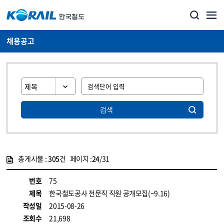
채용공고
검색
총게시물 :
305
건 페이지 :
24
/31
게시물 목록
코레일소개_경영공시_채용공고 목록 - 정보 제공
번호
75
제목
한국철도공사 전문직 직원 공개모집(~9.16)
작성일
2015-08-26
조회수
21,698