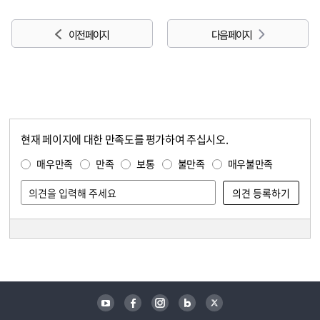
이전 페이지
다음 페이지
현재 페이지에 대한 만족도를 평가하여 주십시오.
콘텐츠 만족도 조사
만족도 조사
매우만족
만족
보통
불만족
매우불만족
담당자 정보
담당자 정보
유튜브
페이스북
인스타그램
블로그
트위터