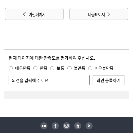
이전 페이지
다음 페이지
현재 페이지에 대한 만족도를 평가하여 주십시오.
콘텐츠 만족도 조사
만족도 조사
매우만족
만족
보통
불만족
매우불만족
담당자 정보
담당자 정보
유튜브
페이스북
인스타그램
블로그
트위터