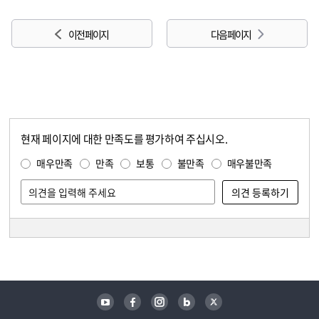
이전 페이지
다음 페이지
현재 페이지에 대한 만족도를 평가하여 주십시오.
콘텐츠 만족도 조사
만족도 조사
매우만족
만족
보통
불만족
매우불만족
담당자 정보
담당자 정보
유튜브
페이스북
인스타그램
블로그
트위터