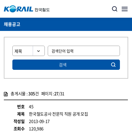
채용공고
검색
총게시물 :
305
건 페이지 :
27
/31
게시물 목록
코레일소개_경영공시_채용공고 목록 - 정보 제공
번호
45
제목
한국철도공사 전문직 직원 공개 모집
작성일
2013-09-17
조회수
120,986