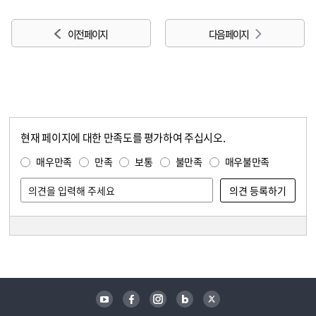
이전 페이지
다음 페이지
현재 페이지에 대한 만족도를 평가하여 주십시오.
콘텐츠 만족도 조사
만족도 조사
매우만족
만족
보통
불만족
매우불만족
담당자 정보
담당자 정보
유튜브
페이스북
인스타그램
블로그
트위터