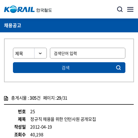
채용공고
검색
총게시물 :
305
건 페이지 :
29
/31
게시물 목록
코레일소개_경영공시_채용공고 목록 - 정보 제공
번호
25
제목
정규직 채용을 위한 인턴사원 공개모집
작성일
2012-04-19
조회수
40,198