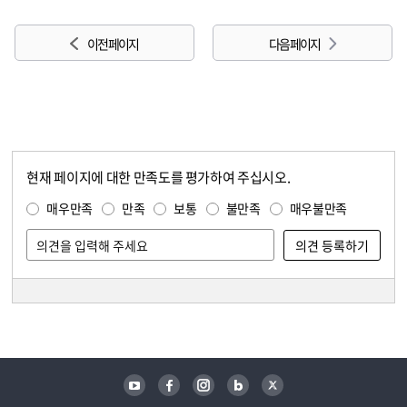
이전 페이지
다음 페이지
현재 페이지에 대한 만족도를 평가하여 주십시오.
콘텐츠 만족도 조사
만족도 조사
매우만족
만족
보통
불만족
매우불만족
담당자 정보
담당자 정보
유튜브
페이스북
인스타그램
블로그
트위터