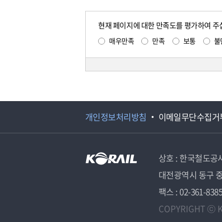
현재 페이지에 대한 만족도를 평가하여 주
매우만족
만족
보통
불
개인정보처리방침
이메일무단수집거
상호 : 한국철도공
대전광역시 동구 중
팩스 : 02-361-838
COPYRIGHT ⓒ K