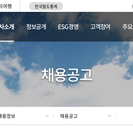
차여행
한국철도통계
사소개
정보공개
ESG경영
고객참여
주요
황
조직현황
채용정보
채용공고
채용정보
채용공고