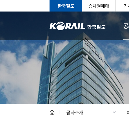
한국철도
승차권예매
기
공
CEO
일반현
공사소개