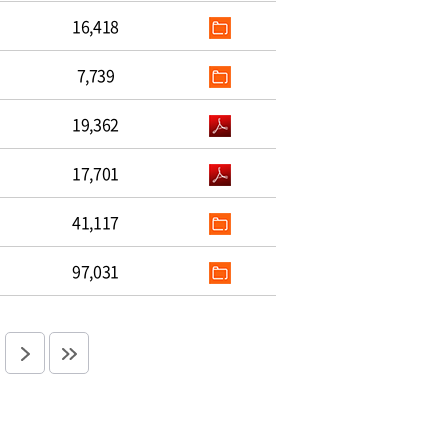
16,418
7,739
19,362
17,701
41,117
97,031