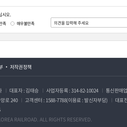
십시오.
만족
매우불만족
부
저작권정책
사
대표자 : 김태승
사업자등록 : 314-82-10024
통신판매업신
앙로 240
고객센터 : 1588-7788(이용료 : 발신자부담)
대표전화
5
OREA RAILROAD. ALL RIGHTS RESERVED.