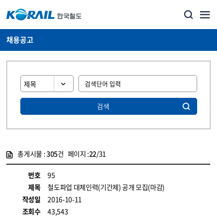
채용공고
검색
총게시물 :
305
건 페이지 :
22
/31
게시물 목록
코레일소개_경영공시_채용공고 목록 - 정보 제공
번호
95
제목
철도파업 대체인력(기간제) 공개 모집(마감)
작성일
2016-10-11
조회수
43,543