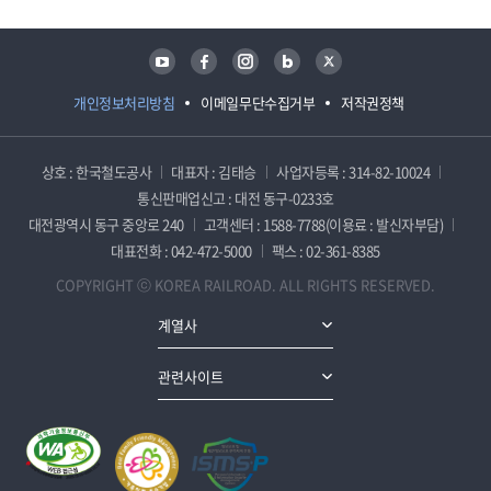
유튜브
페이스북
인스타그램
블로그
트위터
개인정보처리방침
이메일무단수집거부
저작권정책
상호 : 한국철도공사
대표자 : 김태승
사업자등록 : 314-82-10024
통신판매업신고 : 대전 동구-0233호
대전광역시 동구 중앙로 240
고객센터 : 1588-7788(이용료 : 발신자부담)
대표전화 : 042-472-5000
팩스 : 02-361-8385
COPYRIGHT ⓒ KOREA RAILROAD. ALL RIGHTS RESERVED.
계열사
관련사이트