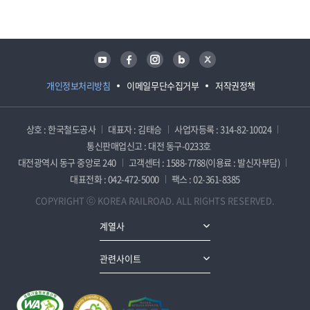
유튜브
페이스북
인스타그램
블로그
트위터
개인정보처리방침
이메일무단수집거부
저작권정책
상호 : 한국철도공사
대표자 : 김태승
사업자등록 : 314-82-10024
통신판매업신고 : 대전 동구-0233호
대전광역시 동구 중앙로 240
고객센터 : 1588-7788(이용료 : 발신자부담)
대표전화 : 042-472-5000
팩스 : 02-361-8385
COPYRIGHT ⓒ KOREA RAILROAD. ALL RIGHTS RESERVED.
계열사
관련사이트