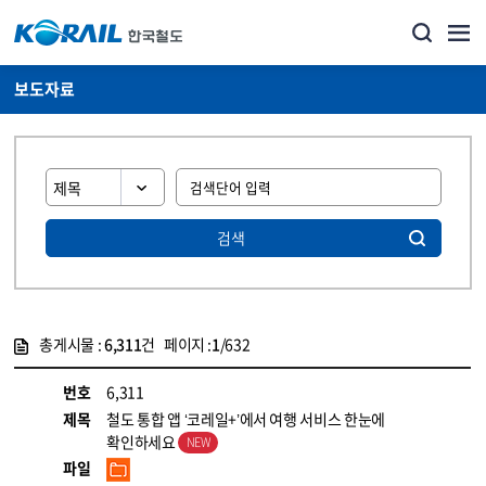
보도자료
검색
총게시물 :
6,311
건 페이지 :
1
/632
게시물 목록
뉴스·홍보_보도자료 목록 - 정보 제공
번호
6,311
제목
철도 통합 앱 ‘코레일+’에서 여행 서비스 한눈에
확인하세요
파일