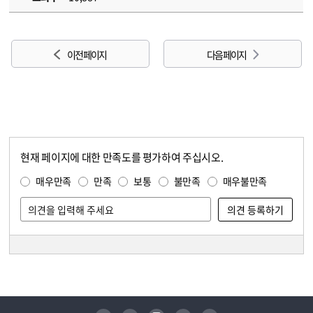
이전 페이지
다음 페이지
현재 페이지에 대한 만족도를 평가하여 주십시오.
콘텐츠 만족도 조사
만족도 조사
매우만족
만족
보통
불만족
매우불만족
담당자 정보
담당자 정보
유튜브
페이스북
인스타그램
블로그
트위터