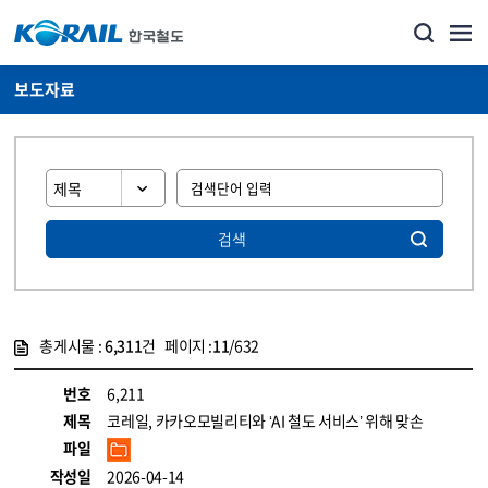
보도자료
검색
총게시물 :
6,311
건 페이지 :
11
/632
게시물 목록
뉴스·홍보_보도자료 목록 - 정보 제공
번호
6,211
제목
코레일, 카카오모빌리티와 ‘AI 철도 서비스’ 위해 맞손
파일
작성일
2026-04-14