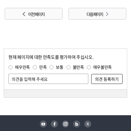
이전 페이지
다음 페이지
현재 페이지에 대한 만족도를 평가하여 주십시오.
콘텐츠 만족도 조사
만족도 조사
매우만족
만족
보통
불만족
매우불만족
담당자 정보
담당자 정보
유튜브
페이스북
인스타그램
블로그
트위터