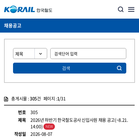
채용공고
검색
총게시물 :
305
건 페이지 :
1
/31
게시물 목록
코레일소개_경영공시_채용공고 목록 - 정보 제공
번호
305
제목
2026년 하반기 한국철도공사 신입사원 채용 공고(~8.21.
14:00)
작성일
2026-08-07