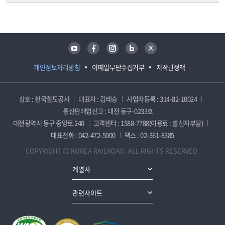
담당자 정보
담당자 정보
유튜브
페이스북
인스타그램
블로그
트위터
개인정보처리방침
이메일무단수집거부
저작권정책
상호 : 한국철도공사
대표자 : 김태승
사업자등록 : 314-82-10024
통신판매업신고 : 대전 동구-0233호
대전광역시 동구 중앙로 240
고객센터 : 1588-7788(이용료 : 발신자부담)
대표전화 : 042-472-5000
팩스 : 02-361-8385
COPYRIGHT ⓒ KOREA RAILROAD. ALL RIGHTS RESERVED.
계열사
관련사이트