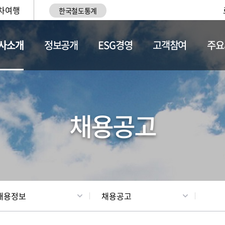
차여행
한국철도통계
사소개
정보공개
ESG경영
고객참여
주요
황
조직현황
채용정보
채용공고
채용정보
채용공고