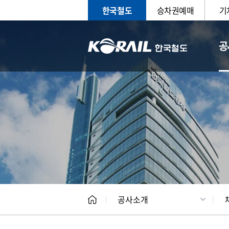
한국철도
승차권예매
기
공
CEO
일반현
공사소개