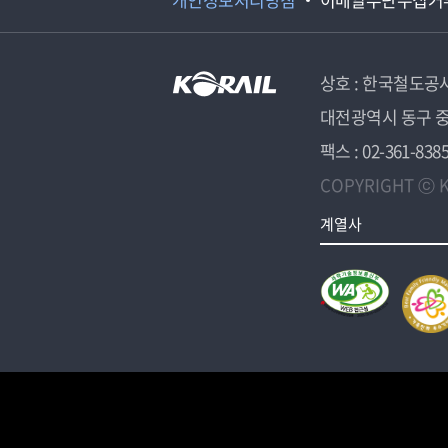
상호 : 한국철도공
대전광역시 동구 중
팩스 : 02-361-838
COPYRIGHT ⓒ K
계열사