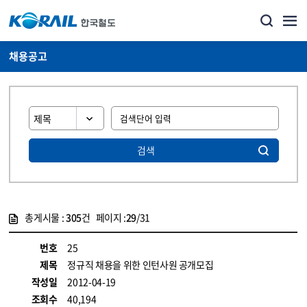
채용공고
검색
총게시물 :
305
건 페이지 :
29
/31
게시물 목록
코레일소개_경영공시_채용공고 목록 - 정보 제공
번호
25
제목
정규직 채용을 위한 인턴사원 공개모집
작성일
2012-04-19
조회수
40,194