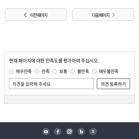
이전 페이지
다음 페이지
현재 페이지에 대한 만족도를 평가하여 주십시오.
콘텐츠 만족도 조사
만족도 조사
매우만족
만족
보통
불만족
매우불만족
담당자 정보
담당자 정보
유튜브
페이스북
인스타그램
블로그
트위터