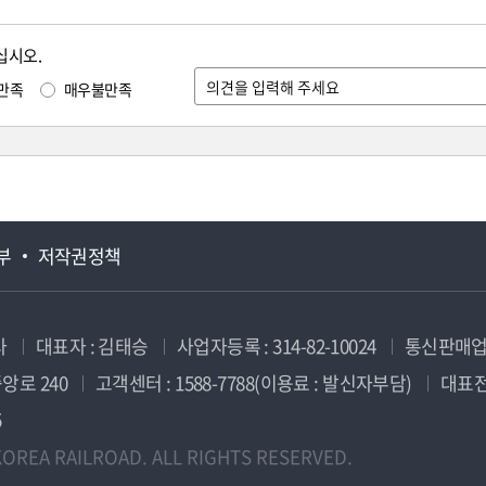
십시오.
만족
매우불만족
부
저작권정책
사
대표자 : 김태승
사업자등록 : 314-82-10024
통신판매업신
앙로 240
고객센터 : 1588-7788(이용료 : 발신자부담)
대표전화
5
OREA RAILROAD. ALL RIGHTS RESERVED.