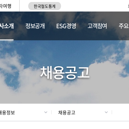
차여행
한국철도통계
사소개
정보공개
ESG경영
고객참여
주요
황
조직현황
채용정보
채용공고
채용정보
채용공고