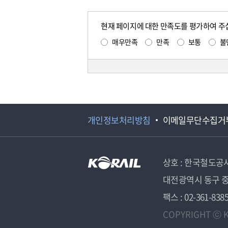
현재 페이지에 대한 만족도를 평가하여 주
매우만족
만족
보통
불
개인정보처리방침
이메일무단수집거
상호 : 한국철도공
대전광역시 동구 중
팩스 : 02-361-838
COPYRIGHT ⓒ K