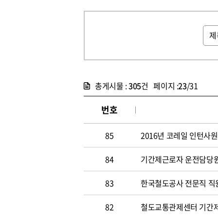
총게시물 :
305
건 페이지 :
23
/31
번호
85
2016년 코레일 인턴사원
84
기간제근로자 운전담당원 채
83
한국철도공사 전문직 직원 
82
철도교통관제센터 기간제