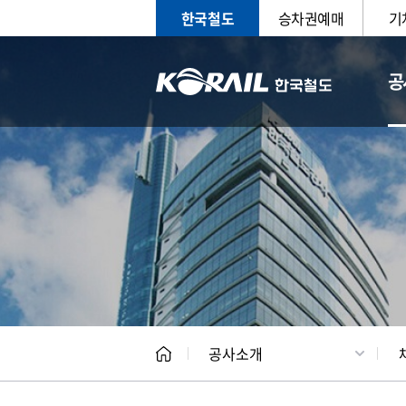
한국철도
승차권예매
기
공
CEO
일반현
공사소개