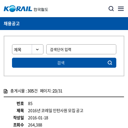
채용공고
검색
총게시물 :
305
건 페이지 :
23
/31
게시물 목록
코레일소개_경영공시_채용공고 목록 - 정보 제공
번호
85
제목
2016년 코레일 인턴사원 모집 공고
작성일
2016-01-18
조회수
264,388