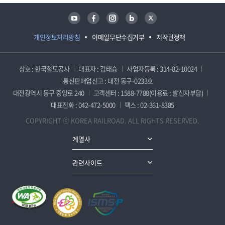
유튜브
페이스북
인스타그램
블로그
트위터
개인정보처리방침
이메일무단수집거부
저작권정책
상호 : 한국철도공사
대표자 : 김태승
사업자등록 : 314-82-10024
통신판매업신고 : 대전 동구-0233호
대전광역시 동구 중앙로 240
고객센터 : 1588-7788(이용료 : 발신자부담)
대표전화 : 042-472-5000
팩스 : 02-361-8385
COPYRIGHT ⓒ KOREA RAILROAD. ALL RIGHTS RESERVED.
계열사
관련사이트