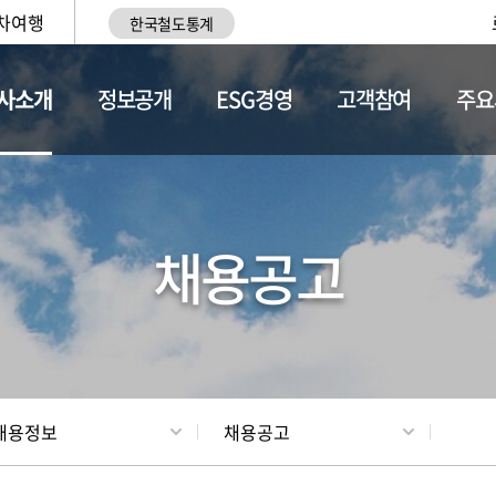
차여행
한국철도통계
사소개
정보공개
ESG경영
고객참여
주요
황
조직현황
채용정보
채용공고
채용정보
채용공고