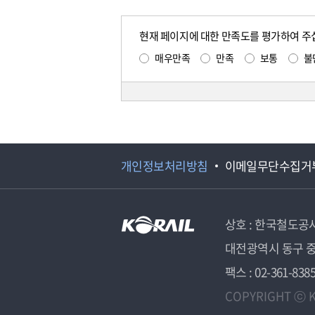
현재 페이지에 대한 만족도를 평가하여 주
매우만족
만족
보통
불
개인정보처리방침
이메일무단수집거
상호 : 한국철도공
대전광역시 동구 중
팩스 : 02-361-838
COPYRIGHT ⓒ K