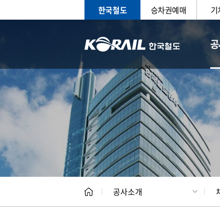
한국철도
승차권예매
기
공
CEO
일반현
공사소개