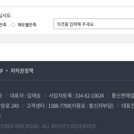
십시오.
만족
매우불만족
부
저작권정책
사
대표자 : 김태승
사업자등록 : 314-82-10024
통신판매업신
앙로 240
고객센터 : 1588-7788(이용료 : 발신자부담)
대표전화
5
OREA RAILROAD. ALL RIGHTS RESERVED.