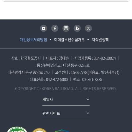
담당자 정보
담당자 정보
유튜브
페이스북
인스타그램
블로그
트위터
개인정보처리방침
이메일무단수집거부
저작권정책
상호 : 한국철도공사
대표자 : 김태승
사업자등록 : 314-82-10024
통신판매업신고 : 대전 동구-0233호
대전광역시 동구 중앙로 240
고객센터 : 1588-7788(이용료 : 발신자부담)
대표전화 : 042-472-5000
팩스 : 02-361-8385
COPYRIGHT ⓒ KOREA RAILROAD. ALL RIGHTS RESERVED.
계열사
관련사이트