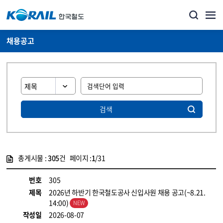
채용공고
검색
총게시물 :
305
건 페이지 :
1
/31
게시물 목록
코레일소개_경영공시_채용공고 목록 - 정보 제공
번호
305
제목
2026년 하반기 한국철도공사 신입사원 채용 공고(~8.21.
14:00)
작성일
2026-08-07