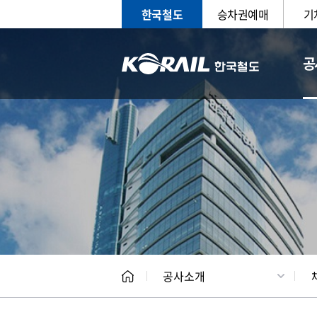
한국철도
승차권예매
기
공
CEO
일반현
공사소개