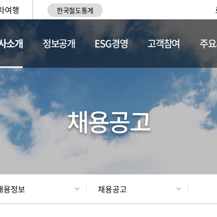
차여행
한국철도통계
사소개
정보공개
ESG경영
고객참여
주요
황
조직현황
채용정보
채용공고
채용정보
채용공고