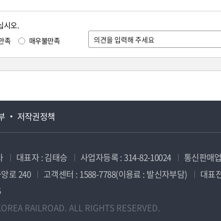
십시오.
만족
매우불만족
부
저작권정책
사
대표자 : 김태승
사업자등록 : 314-82-10024
통신판매업신
앙로 240
고객센터 : 1588-7788(이용료 : 발신자부담)
대표전화
5
OREA RAILROAD. ALL RIGHTS RESERVED.