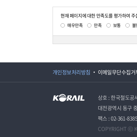
현재 페이지에 대한 만족도를 평가하여 주
매우만족
만족
보통
불
개인정보처리방침
이메일무단수집거
상호 : 한국철도공
대전광역시 동구 중
팩스 : 02-361-838
COPYRIGHT ⓒ K