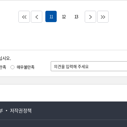
11
12
13
십시오.
만족
매우불만족
부
저작권정책