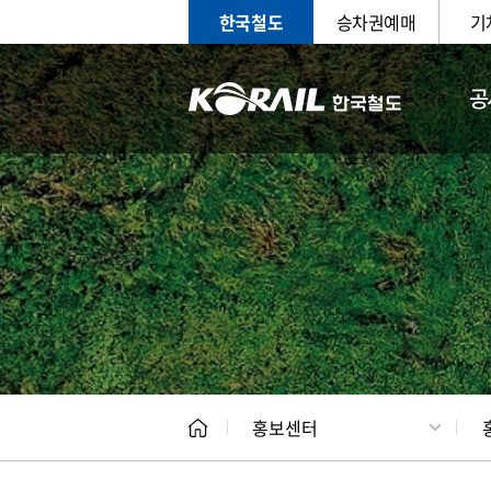
한국철도
승차권예매
기
공
홍보
문화사
홍보센터