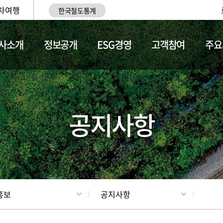
차여행
한국철도통계
사소개
정보공개
ESG경영
고객참여
주요
업
갤러리
기차소개
공지사항
홍보
공지사항