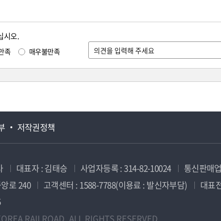
십시오.
만족
매우불만족
부
저작권정책
사
대표자 : 김태승
사업자등록 : 314-82-10024
통신판매업신
앙로 240
고객센터 : 1588-7788(이용료 : 발신자부담)
대표전화
5
OREA RAILROAD. ALL RIGHTS RESERVED.