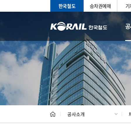
한국철도
승차권예매
기
공
CEO
일반현
공사소개