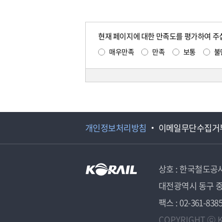
현재 페이지에 대한 만족도를 평가하여 주
매우만족
만족
보통
불
개인정보처리방침
이메일무단수집거
상호 : 한국철도공
대전광역시 동구 중
팩스 : 02-361-838
COPYRIGHT ⓒ K