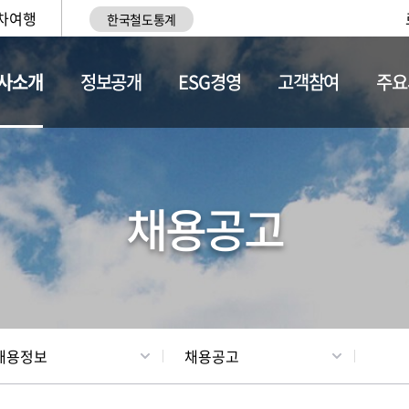
차여행
한국철도통계
사소개
정보공개
ESG경영
고객참여
주요
황
조직현황
채용정보
채용공고
채용정보
채용공고