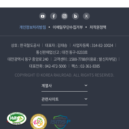
유튜브
페이스북
인스타그램
블로그
트위터
개인정보처리방침
이메일무단수집거부
저작권정책
상호 : 한국철도공사
대표자 : 김태승
사업자등록 : 314-82-10024
통신판매업신고 : 대전 동구-0233호
대전광역시 동구 중앙로 240
고객센터 : 1588-7788(이용료 : 발신자부담)
대표전화 : 042-472-5000
팩스 : 02-361-8385
COPYRIGHT ⓒ KOREA RAILROAD. ALL RIGHTS RESERVED.
계열사
관련사이트