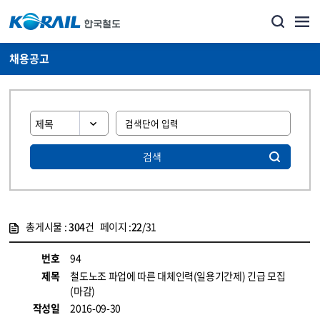
채용공고
검색
총게시물 :
304
건 페이지 :
22
/31
게시물 목록
코레일소개_경영공시_채용공고 목록 - 정보 제공
번호
94
제목
철도노조 파업에 따른 대체인력(일용기간제) 긴급 모집
(마감)
작성일
2016-09-30