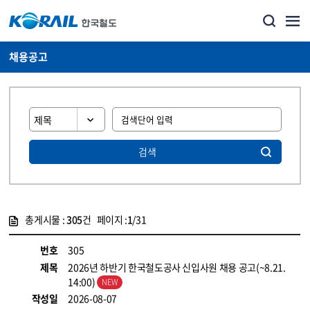
채용공고
검색
총게시물 :
305
건 페이지 :
1
/31
게시물 목록
코레일소개_경영공시_채용공고 목록 - 정보 제공
번호
305
제목
2026년 하반기 한국철도공사 신입사원 채용 공고(~8.21.
14:00)
작성일
2026-08-07