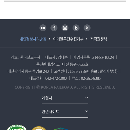
담당자 정보
담당자 정보
유튜브
페이스북
인스타그램
블로그
트위터
개인정보처리방침
이메일무단수집거부
저작권정책
상호 : 한국철도공사
대표자 : 김태승
사업자등록 : 314-82-10024
통신판매업신고 : 대전 동구-0233호
대전광역시 동구 중앙로 240
고객센터 : 1588-7788(이용료 : 발신자부담)
대표전화 : 042-472-5000
팩스 : 02-361-8385
COPYRIGHT ⓒ KOREA RAILROAD. ALL RIGHTS RESERVED.
계열사
관련사이트