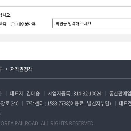
십시오.
만족
매우불만족
부
저작권정책
사
대표자 : 김태승
사업자등록 : 314-82-10024
통신판매업신
앙로 240
고객센터 : 1588-7788(이용료 : 발신자부담)
대표전화
5
OREA RAILROAD. ALL RIGHTS RESERVED.