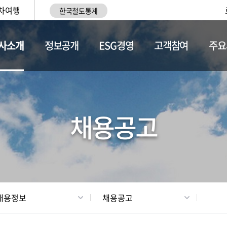
차여행
한국철도통계
사소개
정보공개
ESG경영
고객참여
주요
황
조직현황
채용정보
채용공고
채용정보
채용공고