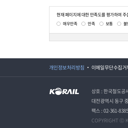
현재 페이지에 대한 만족도를 평가하여 주
매우만족
만족
보통
불
개인정보처리방침
이메일무단수집거
상호 : 한국철도공
대전광역시 동구 중
팩스 : 02-361-838
COPYRIGHT ⓒ K