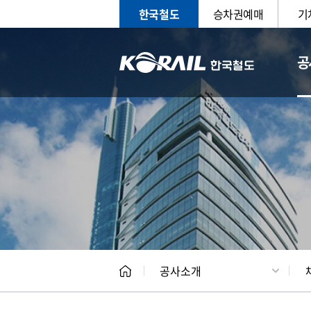
한국철도
승차권예매
기
공
CEO
일반현
공사소개