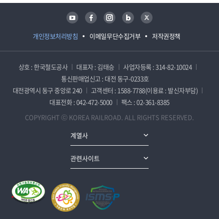
유튜브
페이스북
인스타그램
블로그
트위터
개인정보처리방침
이메일무단수집거부
저작권정책
상호 : 한국철도공사
대표자 : 김태승
사업자등록 : 314-82-10024
통신판매업신고 : 대전 동구-0233호
대전광역시 동구 중앙로 240
고객센터 : 1588-7788(이용료 : 발신자부담)
대표전화 : 042-472-5000
팩스 : 02-361-8385
COPYRIGHT ⓒ KOREA RAILROAD. ALL RIGHTS RESERVED.
계열사
관련사이트