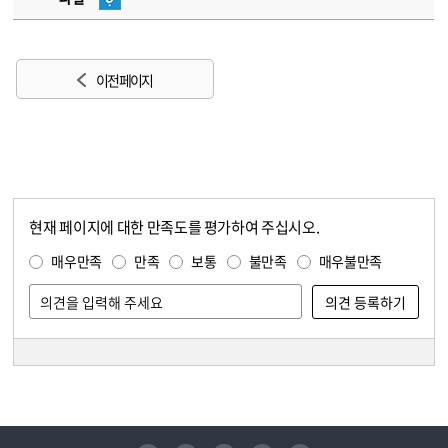
이전 페이지
현재 페이지에 대한 만족도를 평가하여 주십시오.
콘텐츠 만족도 조사
만족도 조사
매우만족
만족
보통
불만족
매우불만족
담당자 정보
담당자 정보
유튜브
페이스북
인스타그램
블로그
트위터