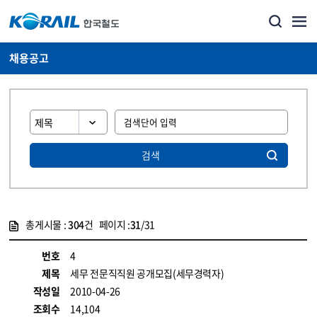
채용공고
검색
총게시물 :
304
건 페이지 :
31
/31
게시물 목록
코레일소개_경영공시_채용공고 목록 - 정보 제공
번호
4
제목
세무 전문직직원 공개모집(세무경력자)
작성일
2010-04-26
조회수
14,104