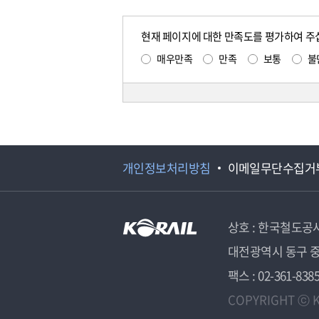
현재 페이지에 대한 만족도를 평가하여 주
매우만족
만족
보통
불
개인정보처리방침
이메일무단수집거
상호 : 한국철도공
대전광역시 동구 중
팩스 : 02-361-838
COPYRIGHT ⓒ K