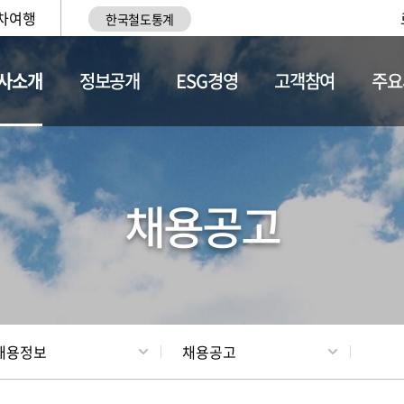
차여행
한국철도통계
사소개
정보공개
ESG경영
고객참여
주요
황
조직현황
채용정보
채용공고
채용정보
채용공고