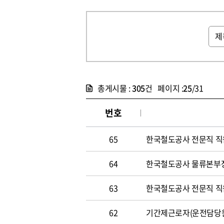
총게시물 :
305
건 페이지 :
25
/31
번호
65
한국철도공사 전문직 직원 
64
한국철도공사 물류본부장 
63
한국철도공사 전문직 직원 
62
기간제근로자(운전담당원) 