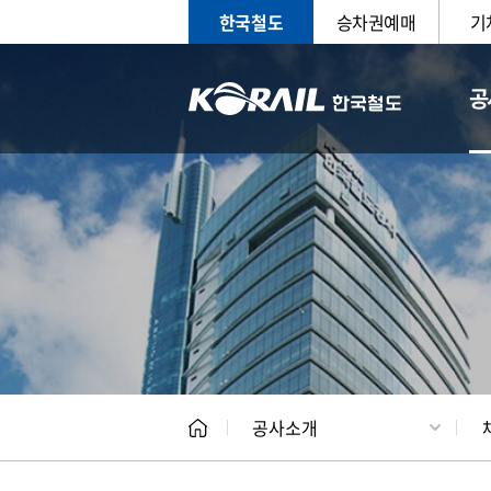
한국철도
승차권예매
기
공
CEO
일반현
공사소개