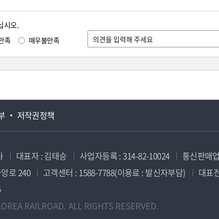
십시오.
만족
매우불만족
부
저작권정책
사
대표자 : 김태승
사업자등록 : 314-82-10024
통신판매업신
앙로 240
고객센터 : 1588-7788(이용료 : 발신자부담)
대표전화
5
OREA RAILROAD. ALL RIGHTS RESERVED.