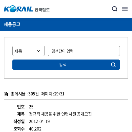
채용공고
검색
총게시물 :
305
건 페이지 :
29
/31
게시물 목록
코레일소개_경영공시_채용공고 목록 - 정보 제공
번호
25
제목
정규직 채용을 위한 인턴사원 공개모집
작성일
2012-04-19
조회수
40,202