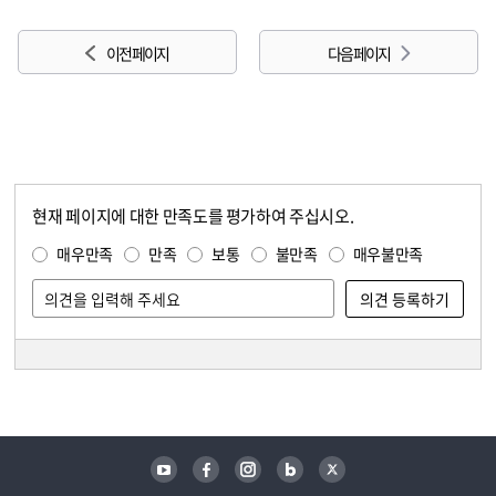
이전 페이지
다음 페이지
현재 페이지에 대한 만족도를 평가하여 주십시오.
콘텐츠 만족도 조사
만족도 조사
매우만족
만족
보통
불만족
매우불만족
담당자 정보
담당자 정보
유튜브
페이스북
인스타그램
블로그
트위터